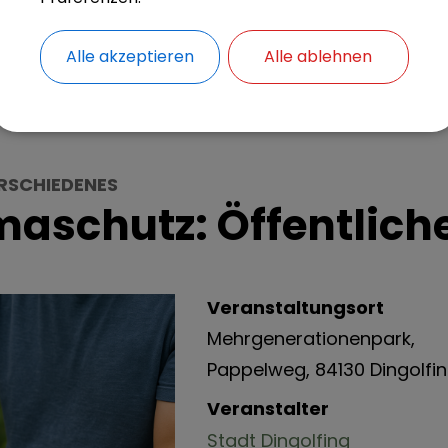
Alle akzeptieren
Alle ablehnen
RSCHIEDENES
aschutz: Öffentlich
Veranstaltungsort
Mehrgenerationenpark,
Pappelweg, 84130 Dingolfi
Veranstalter
Stadt Dingolfing