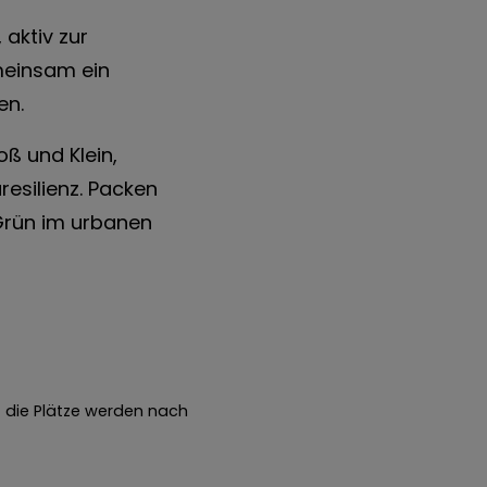
 aktiv zur
meinsam ein
en.
oß und Klein,
resilienz. Packen
 Grün im urbanen
– die Plätze werden nach