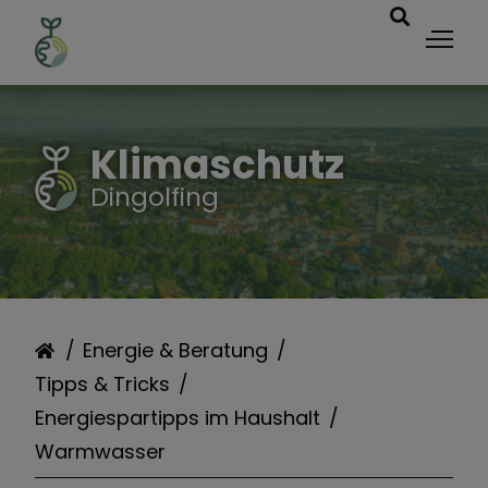
Tipps & Tricks
Klimaschutz
Dingolfing
Energiespartipps im
Haushalt
Balkonkraftwerke
Energie & Beratung
Tipps & Tricks
Energiespartipps im Haushalt
Warmwasser