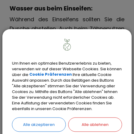
Wasser aus beim Einseifen:
Während des Einseifens sollten Sie die
Dusche abstellen. Auch beim Zähneputzen
und Nassrasieren sparen Sie Warmwasser,
indem Sie den Hahn nur zum Spülen
aufdrehen.
Um Ihnen ein optimales Benutzererlebnis zu bieten,
verwenden wir auf dieser Webseite Cookies. Sie können
über die
Cookie Präferenzen
Ihre aktuelle Cookie
Auswahl anpassen. Durch das Betätigen des Buttons
Tropfende Hähne reparieren:
"Alle akzeptieren" stimmen Sie der Verwendung aller
Cookies zu. Mithilfe des Buttons "Alle ablehnen" lehnen
Wenn pro Minute nur zehn Tropfen fallen,
Sie der Verwendung nicht erforderlicher Cookies ab.
Eine Auflistung der verwendeten Cookies finden Sie
bedeutet das ca. eine verschwendete
ebenfalls in unseren Cookie Präferenzen.
Badewanne im Monat. Daher sollten Sie
tropfende Wasserhähne so schnell wie
Alle akzeptieren
Alle ablehnen
möglich reparieren.