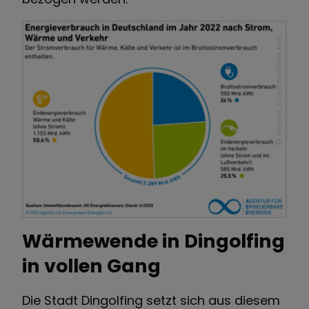
A
g
e
n
t
u
r
f
ü
r
e
r
n
e
u
e
r
b
a
r
e
E
n
e
g
i
e
r
n
Wärmewende in Dingolfing
in vollen Gang
Die Stadt Dingolfing setzt sich aus diesem