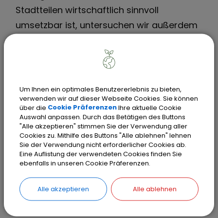
Stadtteilen wirtschaftlich sinnvoll
umsetzbar ist, untersuchen wir außerdem
die Wärmeversorgung über
Wasserstoffnetze oder die dezentrale
Versorgung mit Wärmepumpe oder
Pelletheizung.
Um Ihnen ein optimales Benutzererlebnis zu bieten,
verwenden wir auf dieser Webseite Cookies. Sie können
über die
Cookie Präferenzen
Ihre aktuelle Cookie
Auswahl anpassen. Durch das Betätigen des Buttons
Fernwärme
"Alle akzeptieren" stimmen Sie der Verwendung aller
Cookies zu. Mithilfe des Buttons "Alle ablehnen" lehnen
Sie der Verwendung nicht erforderlicher Cookies ab.
Eine Auflistung der verwendeten Cookies finden Sie
ebenfalls in unseren Cookie Präferenzen.
Alle akzeptieren
Alle ablehnen